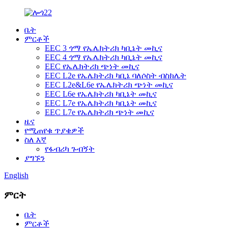
ቤት
ምርቶች
EEC 3 ጎማ የኤሌክትሪክ ካቢኔት መኪና
EEC 4 ጎማ የኤሌክትሪክ ካቢኔት መኪና
EEC የኤሌክትሪክ ጭነት መኪና
EEC L2e የኤሌክትሪክ ካቢኔ ባለሶስት ብስክሌት
EEC L2e&L6e የኤሌክትሪክ ጭነት መኪና
EEC L6e የኤሌክትሪክ ካቢኔት መኪና
EEC L7e የኤሌክትሪክ ካቢኔት መኪና
EEC L7e የኤሌክትሪክ ጭነት መኪና
ዜና
የሚጠየቁ ጥያቄዎች
ስለ እኛ
የፋብሪካ ጉብኝት
ያግኙን
English
ምርት
ቤት
ምርቶች