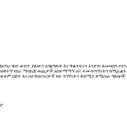
ከርካሪ ገበያ ውስጥ ያለውን አገልግሎት እና ቅልጥፍናን እንደገና ለመወሰን የ
ና ዝቅተኛ የስራ ማስኬጃ ወጪዎች አስተማማኝ እና ተመጣጣኝነትን ከሚፈልጉ 
ሁለቱም በጀት እና በተሽከርካሪዎች ላይ ጥገኛነትን ቅድሚያ ለሚሰጡ ግለሰቦች
-ሮ