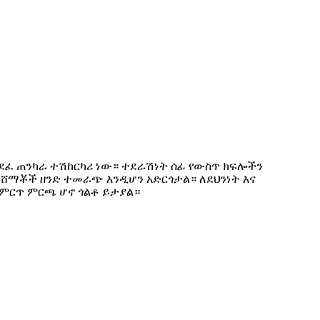
ተነደፈ ጠንካራ ተሽከርካሪ ነው። ተደራሽነት ሰፊ የውስጥ ክፍሎችን
ሸማቾች ዘንድ ተመራጭ እንዲሆን አድርጎታል። ለደህንነት እና
 ምርጥ ምርጫ ሆኖ ጎልቶ ይታያል።