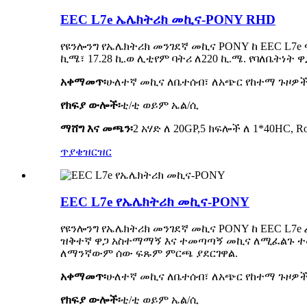
EEC L7e ኤሌክትሪክ መኪና-PONY RHD
የዩንሎንግ የኤሌክትሪክ መንገደኛ መኪና PONY ከ EEC L7e 
ኪሜ፣ 17.28 ኪ.ወ ሊቲየም ባትሪ ለ220 ኪ.ሜ. የባለቤት
አቀማመጥ፡
ሁለተኛ መኪና ለቤተሰብ፣ ለአጭር የከተማ ጉዞዎ
የክፍያ ውሎች፡
ቲ/ቲ ወይም ኤል/ሲ
ማሸግ እና መጫን፡
2 አሃድ ለ 20GP,5 ክፍሎች ለ 1*40HC, R
ጥያቄ
ዝርዝር
EEC L7e የኤሌክትሪክ መኪና-PONY
የዩንሎንግ የኤሌክትሪክ መንገደኛ መኪና PONY ከ EEC L7
ዝቅተኛ ዋጋ አስተማማኝ እና ተመጣጣኝ መኪና ለሚፈልጉ ተወ
ለማንኛውም ሰው ፍጹም ምርጫ ያደርገዋል.
አቀማመጥ፡
ሁለተኛ መኪና ለቤተሰብ፣ ለአጭር የከተማ ጉዞዎ
የክፍያ ውሎች፡
ቲ/ቲ ወይም ኤል/ሲ