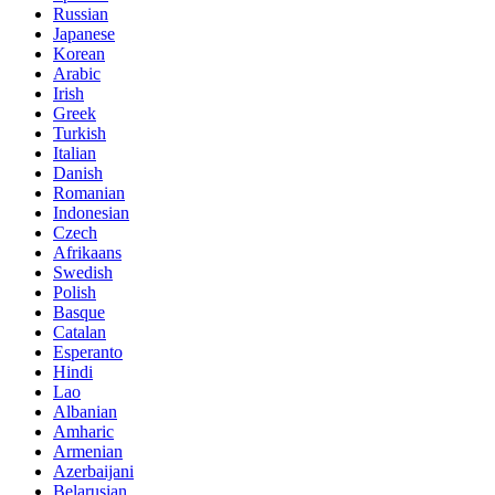
Russian
Japanese
Korean
Arabic
Irish
Greek
Turkish
Italian
Danish
Romanian
Indonesian
Czech
Afrikaans
Swedish
Polish
Basque
Catalan
Esperanto
Hindi
Lao
Albanian
Amharic
Armenian
Azerbaijani
Belarusian