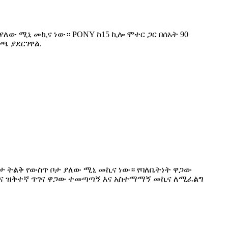
 ያለው ሚኒ መኪና ነው። PONY ከ15 ኪሎ ሞተር ጋር በሰአት 90
ጫ ያደርገዋል.
ኔታ ትልቅ የውስጥ ቦታ ያለው ሚኒ መኪና ነው። የባለቤትነት ዋጋው
እና ዝቅተኛ ጥገና ዋጋው ተመጣጣኝ እና አስተማማኝ መኪና ለሚፈልግ