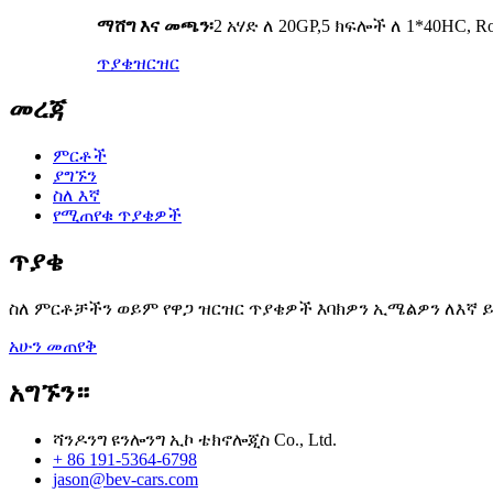
ማሸግ እና መጫን፡
2 አሃድ ለ 20GP,5 ክፍሎች ለ 1*40HC, R
ጥያቄ
ዝርዝር
መረጃ
ምርቶች
ያግኙን
ስለ እኛ
የሚጠየቁ ጥያቄዎች
ጥያቄ
ስለ ምርቶቻችን ወይም የዋጋ ዝርዝር ጥያቄዎች እባክዎን ኢሜልዎን ለእኛ ይተ
አሁን መጠየቅ
አግኙን።
ሻንዶንግ ዩንሎንግ ኢኮ ቴክኖሎጂስ Co., Ltd.
+ 86 191-5364-6798
jason@bev-cars.com