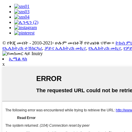
© የቅጂ መብት - 2010-2021፡ ሁሉም መብቶች የተጠበቁ ናቸው።
ትኩስ ም
የኤሌክትሪክ ተሽከርካሪ
,
ቻይና ኤሌክትሪክ መኪና
,
የኤሌክትሪክ መኪና
,
የቻ
ኢሜል ላክ
x