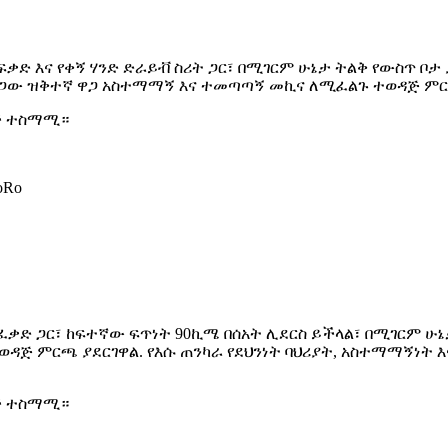
ፍቃድ እና የቀኝ ሃንድ ድራይቭ ስሪት ጋር፣ በሚገርም ሁኔታ ትልቅ የውስጥ ቦታ
ነት ዋጋው ዝቅተኛ ዋጋ አስተማማኝ እና ተመጣጣኝ መኪና ለሚፈልጉ ተወዳጅ ምር
ች ተስማሚ።
oRo
e ፈቃድ ጋር፣ ከፍተኛው ፍጥነት 90ኪሜ በሰአት ሊደርስ ይችላል፣ በሚገርም ሁ
ዳጅ ምርጫ ያደርገዋል. የእሱ ጠንካራ የደህንነት ባህሪያት, አስተማማኝነት 
ች ተስማሚ።