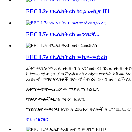
EEC L2e የኤሌክትሪክ ካቢኔ መኪና-H1
EEC L7e የኤሌክትሪክ መንገደኛ...
EEC L7e የኤሌክትሪክ መኪና-መድረስ
ሬች፣ የዩንሎንግ ኤሌክትሪክ ፒክ አፕ መኪና፣ በኤሌክትሪክ ተሽ
ከተግባራዊነት ጋር ያጣምራል። አስደናቂው የጭነት አቅሙ እ
አነስተኛ የጥገና ፍላጎቶች ከፍተኛ ትኩረት በመስጠት፣ ሬች ለ
አቀማመጥ፡
የመጨረሻው ማይል ማቅረቢያ.
የክፍያ ውሎች፡
ቲ/ቲ ወይም ኤል/ሲ
ማሸግ እና መጫን፡
1 አሃድ ለ 20GP,4 ክፍሎች ለ 1*40HC, ሮ
ጥያቄ
ዝርዝር