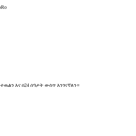
oRo
ዉልን እና በ24 ሰዓታት ውስጥ እንገናኛለን።