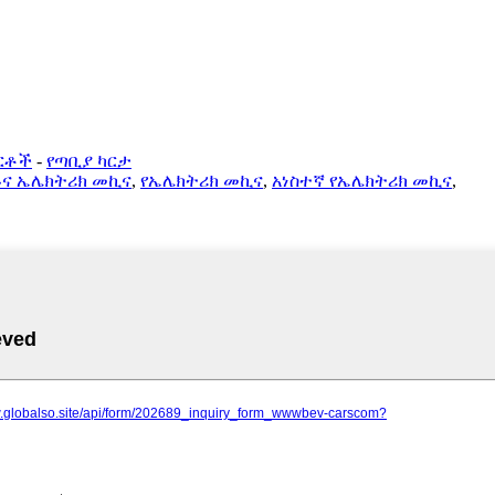
ርቶች
-
የጣቢያ ካርታ
ይና ኤሌክትሪክ መኪና
,
የኤሌክትሪክ መኪና
,
አነስተኛ የኤሌክትሪክ መኪና
,