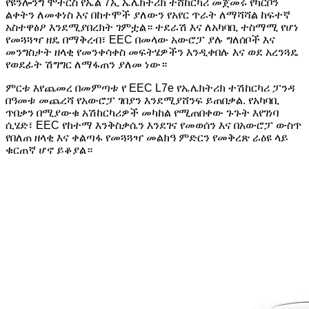
የዩንሎንግ ሞተርስ የኤል 7ኢ ኤሌክትሪክ ተሸከርካሪ መጀመሩ የካርቦን
ልቀትን ለመቀነስ እና በከተሞች ያለውን የአየር ጥራት ለማሻሻል ከፍተኛ
አስተዋፅዖ እንደሚያበረክት ገምቷል። ተደራሽ እና ለአካባቢ ተስማሚ የሆነ
የመጓጓዣ ዘዴ በማቅረብ፣ EEC በመላው አውሮፓ ያሉ ግለሰቦች እና
መንግስታት ዘላቂ የመንቀሳቀስ መፍትሄዎችን እንዲቀበሉ እና ወደ አረንጓዴ
የወደፊት ሽግግር ለማፋጠን ያለመ ነው።
ምርቱ እየጨመረ በመምጣቱ የ EEC L7e የኤሌክትሪክ ተሽከርካሪ ፓንዳ
በዓመቱ መጨረሻ የአውሮፓ ገበያን እንደሚያሸንፍ ይጠበቃል. የአካባቢ
ጥበቃን በሚያውቁ አሽከርካሪዎች መካከል የሚጠበቀው ጉጉት እየገነባ
ሲሄድ፣ EEC የከተማ እንቅስቃሴን እንደገና የመወሰን እና በአውሮፓ ውስጥ
የበለጠ ዘላቂ እና ቀልጣፋ የመጓጓዣ መልክዓ ምድርን የመቅረጽ ራዕዩ ላይ
ቁርጠኛ ሆኖ ይቆያል።