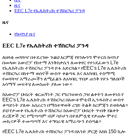
ዜና
EEC L7e የኤሌክትሪክ ተሽከርካሪ ፓንዳ
ዜና
የኩባንያ ዜና
EEC L7e የኤሌክትሪክ ተሽከርካሪ ፓንዳ
ለዘላቂ መጓጓዣ በተደረገው ጉልህ እርምጃ የዩንሎንግ ሞተርስ ኩባንያ
በመላው አውሮፓ የከተማ እንቅስቃሴን ለመቀየር የተነደፈውን L7e
የኤሌክትሪክ ተሽከርካሪ ፓንዳ ይፋ አድርጓል። የEEC's L7e ኤሌክትሪክ
ተሸከርካሪ በከተማ ወሰኖች ውስጥ ቀልጣፋ እና ለአካባቢ ተስማሚ
የመጓጓዣ አማራጮችን ለሚፈልጉ ለአካባቢ ጥበቃ ጠንቅ የሆኑ ግለሰቦች
አሳማኝ መፍትሄ ለመስጠት ያለመ ነው።
ከአውሮፓ ህብረት ቁርጠኝነት ጋር የግሪንሀውስ ጋዝ ልቀትን ለመቀነስ የ
EEC's L7e ኤሌክትሪክ ተሽከርካሪ በአውቶሞቲቭ ኢንዱስትሪ ውስጥ
ቀጣይነት ያለው አሰራርን በማስተዋወቅ ረገድ ትልቅ እርምጃን ይወክላል።
ይህ የታመቀ የኤሌትሪክ ተሽከርካሪ ከአውሮፓ ህብረት ጥብቅ የልቀት
ደረጃዎች ጋር የሚጣጣም ብቻ ሳይሆን በተለምዷዊ የቃጠሎ ሞተር
መኪናዎች ተመጣጣኝ እና ተግባራዊ አማራጭን ይሰጣል።
የEEC L7e ኤሌክትሪክ ተሸከርካሪ ፓንዳ በአንድ ቻርጅ እስከ 150 ኪሎ