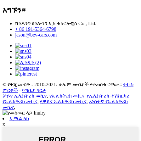
አግኙን።
ሻንዶንግ ዩንሎንግ ኢኮ ቴክኖሎጂስ Co., Ltd.
+ 86 191-5364-6798
jason@bev-cars.com
© የቅጂ መብት - 2010-2021፡ ሁሉም መብቶች የተጠበቁ ናቸው።
ትኩስ
ምርቶች
-
የጣቢያ ካርታ
ቻይና ኤሌክትሪክ መኪና
,
የኤሌክትሪክ መኪና
,
የኤሌክትሪክ ተሽከርካሪ
,
የኤሌክትሪክ መኪና
,
የቻይና ኤሌክትሪክ መኪና
,
አነስተኛ የኤሌክትሪክ
መኪና
,
ኢሜል ላክ
x