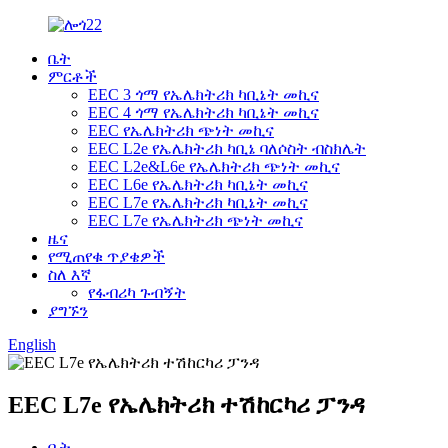
ቤት
ምርቶች
EEC 3 ጎማ የኤሌክትሪክ ካቢኔት መኪና
EEC 4 ጎማ የኤሌክትሪክ ካቢኔት መኪና
EEC የኤሌክትሪክ ጭነት መኪና
EEC L2e የኤሌክትሪክ ካቢኔ ባለሶስት ብስክሌት
EEC L2e&L6e የኤሌክትሪክ ጭነት መኪና
EEC L6e የኤሌክትሪክ ካቢኔት መኪና
EEC L7e የኤሌክትሪክ ካቢኔት መኪና
EEC L7e የኤሌክትሪክ ጭነት መኪና
ዜና
የሚጠየቁ ጥያቄዎች
ስለ እኛ
የፋብሪካ ጉብኝት
ያግኙን
English
EEC L7e የኤሌክትሪክ ተሽከርካሪ ፓንዳ
ቤት