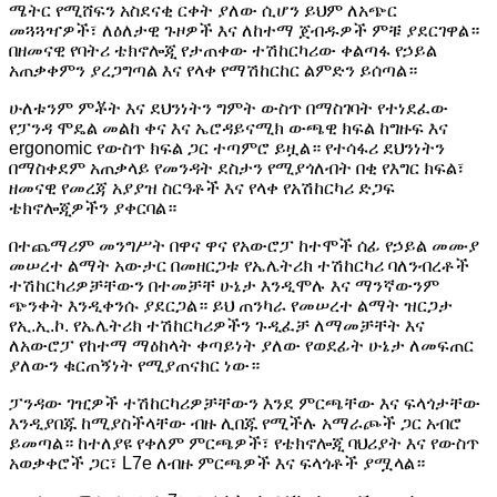
ሜትር የሚሸፍን አስደናቂ ርቀት ያለው ሲሆን ይህም ለአጭር
መጓጓዣዎች፣ ለዕለታዊ ጉዞዎች እና ለከተማ ጀብዱዎች ምቹ ያደርገዋል።
በዘመናዊ የባትሪ ቴክኖሎጂ የታጠቀው ተሽከርካሪው ቀልጣፋ የኃይል
አጠቃቀምን ያረጋግጣል እና የላቀ የማሽከርከር ልምድን ይሰጣል።
ሁለቱንም ምቾት እና ደህንነትን ግምት ውስጥ በማስገባት የተነደፈው
የፓንዳ ሞዴል መልከ ቀና እና ኤሮዳይናሚክ ውጫዊ ክፍል ከግዙፍ እና
ergonomic የውስጥ ክፍል ጋር ተጣምሮ ይዟል። የተሳፋሪ ደህንነትን
በማስቀደም አጠቃላይ የመንዳት ደስታን የሚያጎለብት በቂ የእግር ክፍል፣
ዘመናዊ የመረጃ አያያዝ ስርዓቶች እና የላቀ የአሽከርካሪ ድጋፍ
ቴክኖሎጂዎችን ያቀርባል።
በተጨማሪም መንግሥት በዋና ዋና የአውሮፓ ከተሞች ሰፊ የኃይል መሙያ
መሠረተ ልማት አውታር በመዘርጋቱ የኤሌትሪክ ተሽከርካሪ ባለንብረቶች
ተሽከርካሪዎቻቸውን በተመቻቸ ሁኔታ እንዲሞሉ እና ማንኛውንም
ጭንቀት እንዲቀንሱ ያደርጋል። ይህ ጠንካራ የመሠረተ ልማት ዝርጋታ
የኢ.ኢ.ኮ. የኤሌትሪክ ተሽከርካሪዎችን ጉዲፈቻ ለማመቻቸት እና
ለአውሮፓ የከተማ ማዕከላት ቀጣይነት ያለው የወደፊት ሁኔታ ለመፍጠር
ያለውን ቁርጠኝነት የሚያጠናክር ነው።
ፓንዳው ገዢዎች ተሽከርካሪዎቻቸውን እንደ ምርጫቸው እና ፍላጎታቸው
እንዲያበጁ ከሚያስችላቸው ብዙ ሊበጁ የሚችሉ አማራጮች ጋር አብሮ
ይመጣል። ከተለያዩ የቀለም ምርጫዎች፣ የቴክኖሎጂ ባህሪያት እና የውስጥ
አወቃቀሮች ጋር፣ L7e ለብዙ ምርጫዎች እና ፍላጎቶች ያሟላል።