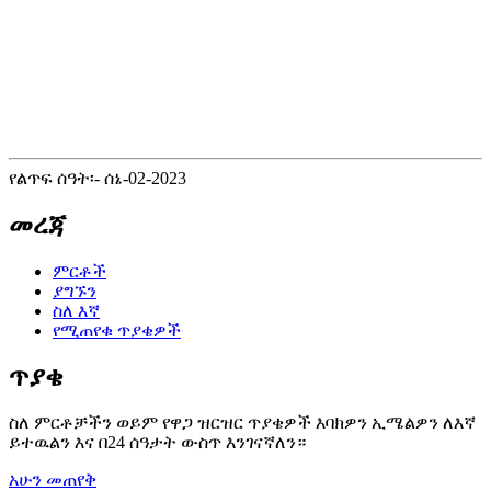
የልጥፍ ሰዓት፡- ሰኔ-02-2023
መረጃ
ምርቶች
ያግኙን
ስለ እኛ
የሚጠየቁ ጥያቄዎች
ጥያቄ
ስለ ምርቶቻችን ወይም የዋጋ ዝርዝር ጥያቄዎች እባክዎን ኢሜልዎን ለእኛ
ይተዉልን እና በ24 ሰዓታት ውስጥ እንገናኛለን።
አሁን መጠየቅ