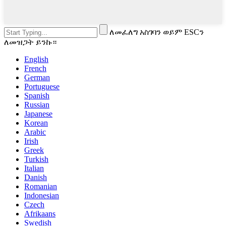
ለመፈለግ አስገባን ወይም ESCን
ለመዝጋት ይንኩ።
English
French
German
Portuguese
Spanish
Russian
Japanese
Korean
Arabic
Irish
Greek
Turkish
Italian
Danish
Romanian
Indonesian
Czech
Afrikaans
Swedish