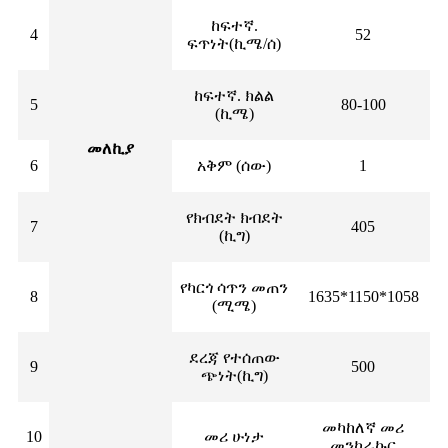
ከፍተኛ.
4
52
ፍጥነት(ኪሜ/ሰ)
ከፍተኛ. ክልል
5
80-100
(ኪሜ)
መለኪያ
6
አቅም (ሰው)
1
የክብደት ክብደት
7
405
(ኪግ)
የካርጎ ሳጥን መጠን
8
1635*1150*1058
(ሚሜ)
ደረጃ የተሰጠው
9
500
ጭነት(ኪግ)
መካከለኛ መሪ
10
መሪ ሁነታ
መንኮራኩር