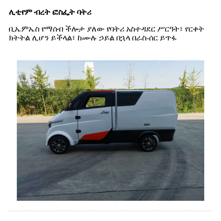
ሊቲየም ብረት ፎስፌት ባትሪ
ቢኤምኤስ የማሰብ ችሎታ ያለው የባትሪ አስተዳደር ሥርዓት፣ የርቀት
ክትትል ሊሆን ይችላል፣ ከሙሉ ኃይል በኋላ በራስ-ሰር ይጥፋ