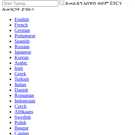
ለመፈለግ አስገባን ወይም ESCን
ለመዝጋት ይንኩ።
English
French
German
Portuguese
Spanish
Russian
Japanese
Korean
Arabic
Irish
Greek
Turkish
Italian
Danish
Romanian
Indonesian
Czech
Afrikaans
Swedish
Polish
Basque
Catalan