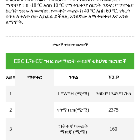
ማጓጓዣ ፣ ከ -18 ℃ እስከ 10 ℃ የማቀዝቀዣ ስርዓት ንድፍ; የማሞቂያ
ስርዓት ንድፍ ለመወሰድ, የሙቀት መጠኑ ከ 40 ℃ እስከ 60 ℃. የካርጎ
ሳጥኑ ለሁለት ቦታ ሊከፈል ይችላል, አንደኛው ለማቀዝቀዝ እና አንድ
ለማሞቅ.
ምርቶች ቴክኒካዊ ዝርዝሮች
EEC L7e-CU ግብረ ሰዶማዊነት መደበኛ ቴክኒካዊ ዝርዝሮች
አይ።
ማዋቀር
ንጥል
Y2-P
1
L*W*H (ሚሜ)
3600*1345*1765
2
የጎማ ቤዝ(ሚሜ)
2375
ዝቅተኛ የመሬት
3
160
ማጽጃ (ሚሜ)