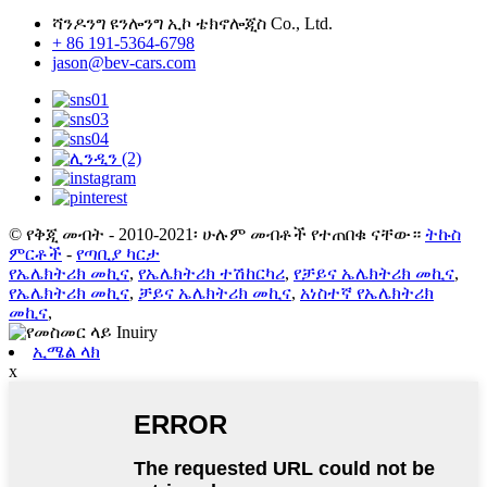
ሻንዶንግ ዩንሎንግ ኢኮ ቴክኖሎጂስ Co., Ltd.
+ 86 191-5364-6798
jason@bev-cars.com
© የቅጂ መብት - 2010-2021፡ ሁሉም መብቶች የተጠበቁ ናቸው።
ትኩስ
ምርቶች
-
የጣቢያ ካርታ
የኤሌክትሪክ መኪና
,
የኤሌክትሪክ ተሽከርካሪ
,
የቻይና ኤሌክትሪክ መኪና
,
የኤሌክትሪክ መኪና
,
ቻይና ኤሌክትሪክ መኪና
,
አነስተኛ የኤሌክትሪክ
መኪና
,
ኢሜል ላክ
x