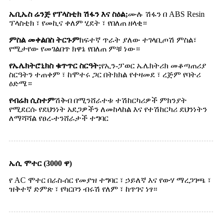
ኤቢኤስ ሬንጅ የፕላስቲክ ሽፋን እና ስዕል;
ሙሉ ሽፋን በ ABS Resin
ፕላስቲክ ፣ የመኪና ቀለም ሂደት ፣ የበለጠ ዘላቂ።
ምስል መቀልበስ ትርጉም
ከፍተኛ ጥራት ያለው ተገላቢጦሽ ምስል፣
የሚታየው የመገልበጥ ክዋኔ የበለጠ ምቹ ነው።
የኤሌክትሮኒክስ ቁጥጥር ስርዓት;
የኢን-ፓወር ኤሌክትሪክ መቆጣጠሪያ
ስርዓትን ተጠቀም ፣ ከሞተሩ ጋር በትክክል የተዛመደ ፣ ረጅም የባትሪ
ዕድሜ።
የብሬክ ሲስተም
ሽቅብ በሚንሸራተቱ ተሽከርካሪዎች ምክንያት
የሚደርሱ የደህንነት አደጋዎችን ለመከላከል እና የተሽከርካሪ ደህንነትን
ለማሻሻል የፀረ-ተንሸራታች ተግባር
ኤሲ ሞተር (3000 ዋ)
የ AC ሞተር በራስ-ሰር የመያዝ ተግባር ፣ ኃይለኛ እና የውሃ ማረጋገጫ ፣
ዝቅተኛ ድምጽ ፣ የካርቦን ብሩሽ የለም ፣ ከጥገና ነፃ።