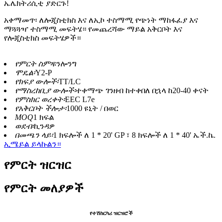
ኤሌክትሪሲቲ ያድርጉ!
አቀማመጥ፡ ለሎጂስቲክስ እና ለኢኮ ተስማሚ የጭነት ማከፋፈያ እና
ማጓጓዣ ተስማሚ መፍትሄ። የመጨረሻው ማይል አቅርቦት እና
የሎጂስቲክስ መፍትሄዎች።
የምርት ስም፡
ዩንሎንግ
ሞዴል፡
Y2-P
የክፍያ ውሎች፡
TT/LC
የማስረከቢያ ውሎች፡
ተቀማጭ ገንዘብ ከተቀበለ በኋላ ከ20-40 ቀናት
የምስክር ወረቀት፡
EEC L7e
የአቅርቦት ችሎታ፡
1000 ዩኒት / በወር
MOQ
1 ክፍል
ወደብ፡
ኪንዳዎ
በመጫን ላይ፡
1 ክፍሎች ለ 1 * 20' GP ፣ 8 ክፍሎች ለ 1 * 40' ኤች.ኬ.
ኢሜይል ይላኩልን።
የምርት ዝርዝር
የምርት መለያዎች
የተሽከርካሪ ዝርዝሮች