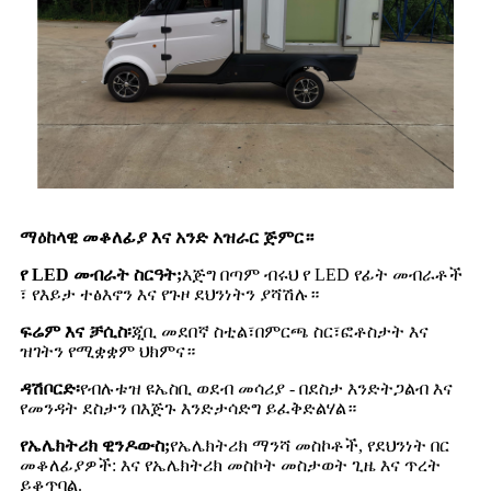
ማዕከላዊ መቆለፊያ እና አንድ አዝራር ጅምር።
የ LED መብራት ስርዓት;
እጅግ በጣም ብሩህ የ LED የፊት መብራቶች
፣ የእይታ ተፅእኖን እና የጉዞ ደህንነትን ያሻሽሉ።
ፍሬም እና ቻሲስ፡
ጂቢ መደበኛ ስቲል፣በምርጫ ስር፣ፎቶስታት እና
ዝገትን የሚቋቋም ህክምና።
ዳሽቦርድ፡
የብሉቱዝ ዩኤስቢ ወደብ መሳሪያ - በደስታ እንድትጋልብ እና
የመንዳት ደስታን በእጅጉ እንድታሳድግ ይፈቅድልሃል።
የኤሌክትሪክ ዊንዶውስ;
የኤሌክትሪክ ማንሻ መስኮቶች, የደህንነት በር
መቆለፊያዎች: እና የኤሌክትሪክ መስኮት መስታወት ጊዜ እና ጥረት
ይቆጥባል.