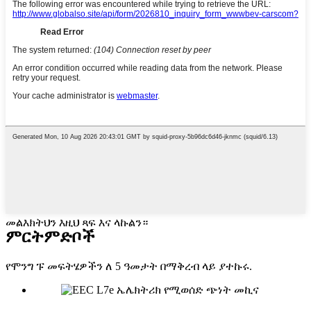
መልእክትህን እዚህ ጻፍ እና ላኩልን።
ምርት
ምድቦች
የሞንግ ፑ መፍትሄዎችን ለ 5 ዓመታት በማቅረብ ላይ ያተኩሩ.