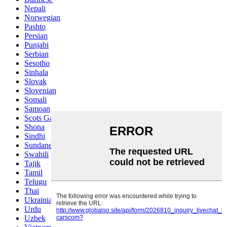
Nepali
Norwegian
Pashto
Persian
Punjabi
Serbian
Sesotho
Sinhala
Slovak
Slovenian
Somali
Samoan
Scots Gaelic
Shona
Sindhi
Sundanese
Swahili
Tajik
Tamil
Telugu
Thai
Ukrainian
Urdu
Uzbek