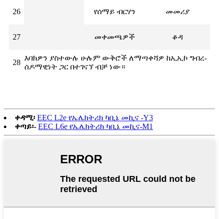
26
የሰማይ ብርሃን
መመሪያ
27
መቀመጫዎች
ቆዳ
እባክዎን ያስተውሉ ሁሉም ውቅሮች ለማጣቀሻዎ ከኢኢኮ ግብረ-
28
ሰዶማዊነት ጋር በተገናኘ ብቻ ነው።
ቀዳሚ፡
EEC L2e የኤሌክትሪክ ካቢኔ መኪና -Y3
ቀጣይ፡-
EEC L6e የኤሌክትሪክ ካቢኔ መኪና-M1