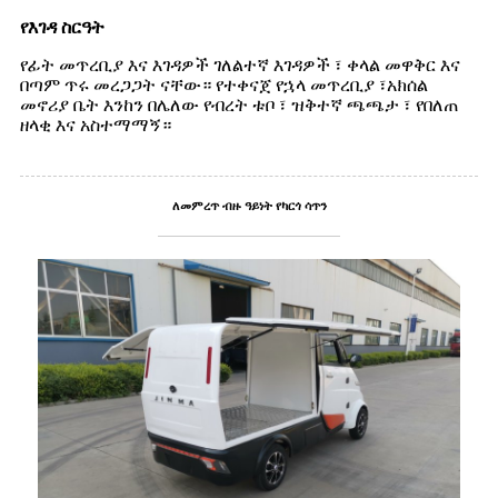
የእገዳ ስርዓት
የፊት መጥረቢያ እና እገዳዎች ገለልተኛ እገዳዎች ፣ ቀላል መዋቅር እና
በጣም ጥሩ መረጋጋት ናቸው። የተቀናጀ የኋላ መጥረቢያ ፣አክሰል
መኖሪያ ቤት እንከን በሌለው የብረት ቱቦ ፣ ዝቅተኛ ጫጫታ ፣ የበለጠ
ዘላቂ እና አስተማማኝ።
ለመምረጥ ብዙ ዓይነት የካርጎ ሳጥን