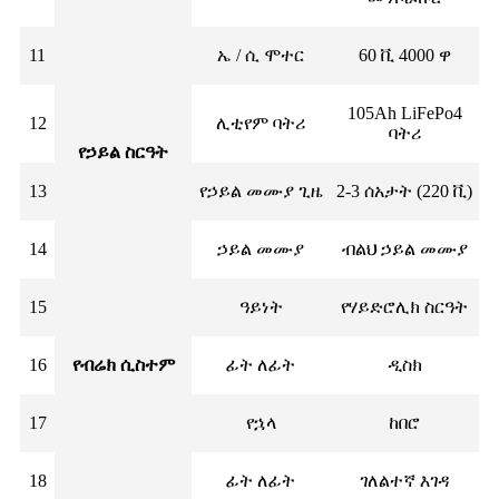
11
ኤ / ሲ ሞተር
60 ቪ 4000 ዋ
105Ah LiFePo4
12
ሊቲየም ባትሪ
ባትሪ
የኃይል ስርዓት
13
የኃይል መሙያ ጊዜ
2-3 ሰአታት (220 ቪ)
14
ኃይል መሙያ
ብልህ ኃይል መሙያ
15
ዓይነት
የሃይድሮሊክ ስርዓት
16
የብሬክ ሲስተም
ፊት ለፊት
ዲስክ
17
የኋላ
ከበሮ
18
ፊት ለፊት
ገለልተኛ እገዳ