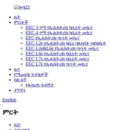
ቤት
ምርቶች
EEC 3 ጎማ የኤሌክትሪክ ካቢኔት መኪና
EEC 4 ጎማ የኤሌክትሪክ ካቢኔት መኪና
EEC የኤሌክትሪክ ጭነት መኪና
EEC L2e የኤሌክትሪክ ካቢኔ ባለሶስት ብስክሌት
EEC L2e&L6e የኤሌክትሪክ ጭነት መኪና
EEC L6e የኤሌክትሪክ ካቢኔት መኪና
EEC L7e የኤሌክትሪክ ካቢኔት መኪና
EEC L7e የኤሌክትሪክ ጭነት መኪና
ዜና
የሚጠየቁ ጥያቄዎች
ስለ እኛ
የፋብሪካ ጉብኝት
ያግኙን
English
ምርት
ቤት
ተደብቋል