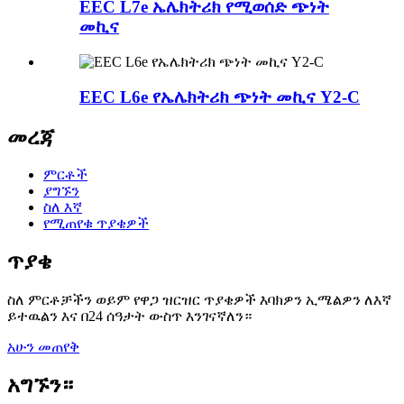
EEC L7e ኤሌክትሪክ የሚወሰድ ጭነት
መኪና
EEC L6e የኤሌክትሪክ ጭነት መኪና Y2-C
መረጃ
ምርቶች
ያግኙን
ስለ እኛ
የሚጠየቁ ጥያቄዎች
ጥያቄ
ስለ ምርቶቻችን ወይም የዋጋ ዝርዝር ጥያቄዎች እባክዎን ኢሜልዎን ለእኛ
ይተዉልን እና በ24 ሰዓታት ውስጥ እንገናኛለን።
አሁን መጠየቅ
አግኙን።