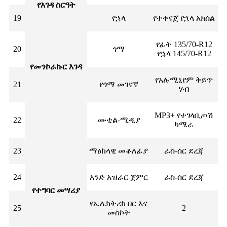
የእገዳ ስርዓት
19
የኋላ
የተቀናጀ የኋላ አክሰል
የፊት 135/70-R12
20
ጎማ
የኋላ 145/70-R12
የመንኮራኩር እገዳ
የአሉሚኒየም ቅይጥ
21
የጎማ መገናኛ
ሃብ
MP3+ የተገላቢጦሽ
22
ሙቲል-ሚዲያ
ካሜራ
23
ማዕከላዊ መቆለፊያ
ራስ-ሰር ደረጃ
24
አንድ አዝራር ጀምር
ራስ-ሰር ደረጃ
የተግባር መሣሪያ
የኤሌክትሪክ በር እና
25
2
መስኮት