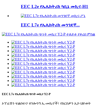
EEC L2e የኤሌክትሪክ ካቢኔ መኪና-H1
EEC L7e የኤሌክትሪክ መንገደኛ...
EEC L7e የኤሌክትሪክ ጭነት መኪና Y2-P
ኦፕሬሽን ፍልስፍና፡ ዩንሎንግ ኢ-መኪኖች፣ የእርስዎን ኢኮ ህይወት