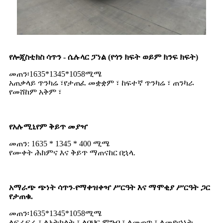
የሎጂስቲክስ ሳጥን - ሴሉላር ፓነል (የጎን ክፍት ወይም ክንፍ ክፍት)
መጠን፡1635*1345*1058ሚሜ
አጠቃላይ ጥንካሬ ፣የታጠፈ መቋቋም ፣ ከፍተኛ ጥንካሬ ፣ ጠንካራ
የመሸከም አቅም ፣
የአሉሚኒየም ቅይጥ መያዣ
መጠን: 1635 * 1345 * 400 ሚሜ
የሙቀት ሕክምና እና ቅይጥ ማጠናከር በኋላ.
አማራጭ ጭነት ሳጥን-የማቀዝቀዣ ሥርዓት እና ማሞቂያ ሥርዓት ጋር
የታጠቁ.
መጠን፡1635*1345*1058ሚሜ
ለፍራፍሬ ፣ ለአትክልት ፣ ለባህር ምግብ ፣ ለመጠጥ ፣ ለመድኃኒት