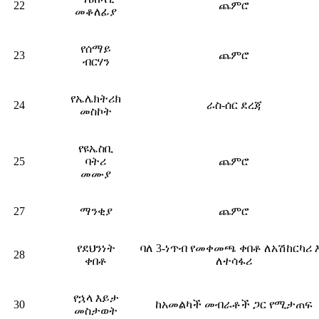
22
ጨምሮ
መቆለፊያ
የሰማይ
23
ጨምሮ
ብርሃን
የኤሌክትሪክ
24
ራስ-ሰር ደረጃ
መስኮት
የዩኤስቢ
25
ባትሪ
ጨምሮ
መሙያ
27
ማንቂያ
ጨምሮ
የደህንነት
ባለ 3-ነጥብ የመቀመጫ ቀበቶ ለአሽከርካሪ 
28
ቀበቶ
ለተሳፋሪ
የኋላ እይታ
30
ከአመልካች መብራቶች ጋር የሚታጠፍ
መስታወት