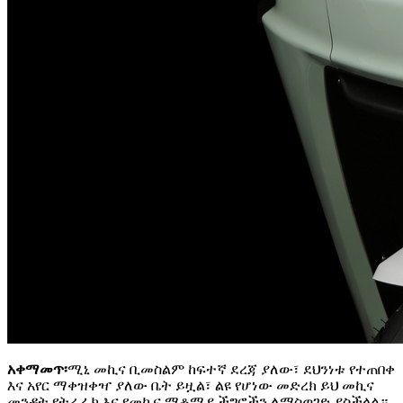
አቀማመጥ፡
ሚኒ መኪና ቢመስልም ከፍተኛ ደረጃ ያለው፣ ደህንነቱ የተጠበቀ
እና አየር ማቀዝቀዣ ያለው ቤት ይዟል፣ ልዩ የሆነው መድረክ ይህ መኪና
መንዳት የትራፊክ እና የመኪና ማቆሚያ ችግሮችን ለማስወገድ ያስችላል።