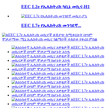
EEC L2e የኤሌክትሪክ ካቢኔ መኪና-H1
EEC L7e የኤሌክትሪክ መንገደኛ...