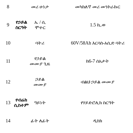
8
መሪ ሁነታ
መካከለኛ መሪ መንኮራኩር
የኃይል
ኤ / ሲ
9
1.5 ኪ.ወ
ስርዓት
ሞተር
10
ባትሪ
60V/58Ah እርሳስ-አሲድ ባትሪ
የኃይል
11
ከ6-7 ሰአታት
መሙያ ጊዜ
ኃይል
12
ብልህ ኃይል መሙያ
መሙያ
የብሬክ
13
ዓይነት
የሃይድሮሊክ ስርዓት
ሲስተም
14
ፊት ለፊት
ዲስክ