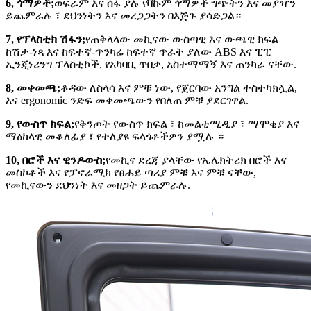
6, ጎማዎች;
ወፍራም እና ሰፋ ያሉ የቫኩም ጎማዎች ግጭትን እና መያዣን
ይጨምራሉ ፣ ደህንነትን እና መረጋጋትን በእጅጉ ያሳድጋል።
7, የፕላስቲክ ሽፋን;
የጠቅላላው መኪናው ውስጣዊ እና ውጫዊ ክፍል
ከሽታ-ነጻ እና ከፍተኛ-ጥንካሬ ከፍተኛ ጥራት ያለው ABS እና ፒፒ
ኢንጂነሪንግ ፕላስቲኮች, የአካባቢ ጥበቃ, አስተማማኝ እና ጠንካራ ናቸው.
8, መቀመጫ;
ቆዳው ለስላሳ እና ምቹ ነው, የጀርባው አንግል ተስተካክሏል,
እና ergonomic ንድፍ መቀመጫውን የበለጠ ምቹ ያደርገዋል.
9, የውስጥ ክፍል;
የቅንጦት የውስጥ ክፍል ፣ ከመልቲሚዲያ ፣ ማሞቂያ እና
ማዕከላዊ መቆለፊያ ፣ የተለያዩ ፍላጎቶችዎን ያሟሉ ።
10, በሮች እና ዊንዶውስ;
የመኪና ደረጃ ያላቸው የኤሌክትሪክ በሮች እና
መስኮቶች እና የፓኖራሚክ የፀሐይ ጣሪያ ምቹ እና ምቹ ናቸው,
የመኪናውን ደህንነት እና መዘጋት ይጨምራሉ.