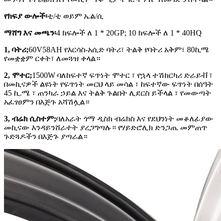
የክፍያ ውሎች፡
ቲ/ቲ ወይም ኤል/ሲ
ማሸግ እና መጫን፡
4 ክፍሎች ለ 1 * 20GP; 10 ክፍሎች ለ 1 * 40HQ
1, ባትሪ;
60V58AH የእርሳስ-አሲድ ባትሪ፣ ትልቅ የባትሪ አቅም፣ 80ኪሜ
የመቋቋም ርቀት፣ ለመጓዝ ቀላል።
2, ሞተር;
1500W ባለከፍተኛ ፍጥነት ሞተር ፣ የኋላ ተሽከርካሪ ድራይቭ ፣
በመኪናዎች ልዩነት የፍጥነት መርህ ላይ መሳል ፣ ከፍተኛው ፍጥነት በሰዓት
45 ኪ.ሜ ፣ ጠንካራ ኃይል እና ትልቅ ጉልበት ሊደርስ ይችላል ፣ የመውጣት
አፈፃፀምን በእጅጉ አሻሽሏል።
3, ብሬክ ሲስተም;
ባለአራት ጎማ ዲስክ ብሬክስ እና የደህንነት መቆለፊያው
መኪናው እንዳይንሸራተት ያረጋግጣሉ። የሃይድሮሊክ ድንጋጤ መምጠጥ
ጉድጓዶችን በእጅጉ ያጣራል።