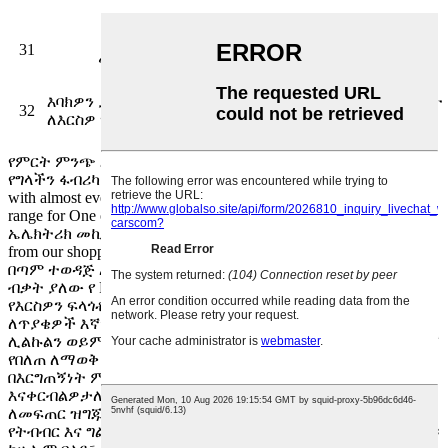
የእግር
31
ጨምሮ
መሸፈኛዎች
እባክዎን ያስተውሉ ሁሉም ውቅር በ EEC ግብረ ሰዶማዊነት መሰረት
32
ለእርስዎ ማጣቀሻ ብቻ ነው።
የምርት ምንጭ እና የበረራ ማጠናከሪያ አገልግሎቶችን እናቀርባለን።
የግላችን ፋብሪካ እና ምንጭ ቢሮ አግኝተናል። We can easily present you
with almost every style of merchandise linked to our merchandise
range for One of Hottest for EEC L7e Electric Cars ለሽያጭ ሚኒ
ኤሌክትሪክ መኪና አዋቂዎች , We are really proud of your great name
from our shoppers for our products' reputable quality.
በጣም ተወዳጅ አንዱ ለ
የቻይና ኤሌክትሪክ መኪና እና ኤሌክትሪክ መኪና
፣
ብቃት ያለው የ R&D መሐንዲስ ለምክር አገልግሎትዎ ሊኖር ይችላል እና
የእርስዎን ፍላጎቶች ለማሟላት የተቻለንን ሁሉ እንሞክራለን። ስለዚህ
ለጥያቄዎች እኛን ለማነጋገር ነፃነት እንደሚሰማዎት ያስታውሱ። ኢሜል
ሊልኩልን ወይም ለአነስተኛ ንግድ ሊደውሉልን ይችላሉ። እንዲሁም ስለእኛ
የበለጠ ለማወቅ በራስዎ ወደ ስራችን መምጣት ይችላሉ። እና እኛ
በእርግጠኝነት ምርጡን ጥቅስ እና ከሽያጭ በኋላ አገልግሎት
እናቀርብልዎታለን። ከነጋዴዎቻችን ጋር የተረጋጋ እና ወዳጃዊ ግንኙነት
ለመፍጠር ዝግጁ ነን። የጋራ ስኬትን ለማግኘት፣ ከጓደኞቻችን ጋር ጠንካራ
የትብብር እና ግልጽ የግንኙነት ስራ ለመገንባት የተቻለንን ሁሉ እናደርጋለን።