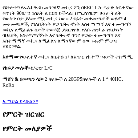
የዩንሎንግ የኤሌክትሪክ መንገደኛ መኪና ፖኒ በEEC L7e ፍቃድ ከፍተኛው
ፍጥነት 90ኪሜ በሰአት ሊደርስ ይችላል፣ በሚያስገርም ሁኔታ ትልቅ
የውስጥ ቦታ ያለው ሚኒ መኪና ነው። 2 የፊት መቀመጫዎች ወይም 4
መቀመጫዎች, የባለቤትነት ዋጋ ዝቅተኛነት አስተማማኝ እና ተመጣጣኝ
መኪና ለሚፈልጉ ሰዎች ተወዳጅ ያደርገዋል. የእሱ ጠንካራ የደህንነት
ባህሪያት, አስተማማኝነት እና ዝቅተኛ ጥገና ዋጋው ተመጣጣኝ እና
አስተማማኝ መኪና ለሚፈልግ ለማንኛውም ሰው ፍጹም ምርጫ
ያደርገዋል.
አቀማመጥ፡
ሁለተኛ መኪና ለቤተሰብ፣ ለአጭር የከተማ ጉዞዎች ተስማሚ
.
የክፍያ ውሎች፡
ቲ
ቲ
L
C
/
or
/
ማሸግ
&
በመጫን ላይ፡
2 ክፍሎች ለ 20GP
ክፍሎች ለ 1 * 40HC,
5
RoRo
ኢሜይል ይላኩልን።
የምርት ዝርዝር
የምርት መለያዎች