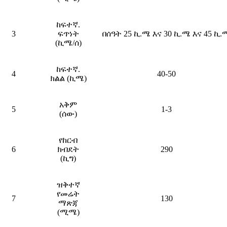
ከፍተኛ.
3
ፍጥነት
በሰዓት 25 ኪ.ሜ እና 30 ኪ.ሜ እና 45 ኪ.
(ኪሜ/ሰ)
ከፍተኛ.
4
40-50
ክልል (ኪሜ)
አቅም
5
1-3
(ሰው)
የከርብ
6
ክብደት
290
(ኪግ)
ዝቅተኛ
የመሬት
7
130
ማጽጃ
(ሚሜ)