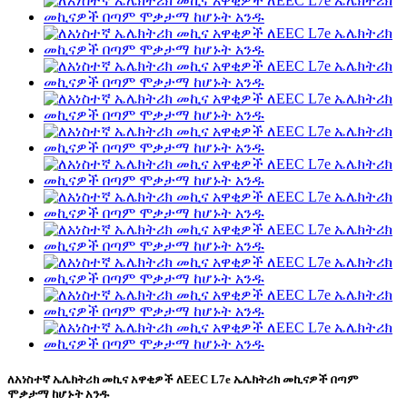
ለአነስተኛ ኤሌክትሪክ መኪና አዋቂዎች ለEEC L7e ኤሌክትሪክ መኪናዎች በጣም
ሞቃታማ ከሆኑት አንዱ