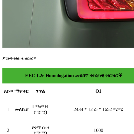
ምርቶች ቴክኒካዊ ዝርዝሮች
EEC L2e Homologation መደበኛ ቴክኒካዊ ዝርዝሮች
አይ።
ማዋቀር
ንጥል
Q1
L*W*H
1
መለኪያ
2434 * 1255 * 1652 ሚሜ
(ሚሜ)
የጎማ ቤዝ
2
1600
(ሚሜ)