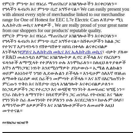
የምርት ምንጭ እና የበረራ ማጠናከሪያ አገልግሎቶችን እናቀርባለን።
የግላችን ፋብሪካ እና ምንጭ ቢሮ አግኝተናል። We can easily present you
with almost every style of merchandise linked to our merchandise
range for One of Hottest for EEC L7e Electric Cars ለሽያጭ ሚኒ
ኤሌክትሪክ መኪና አዋቂዎች , We are really proud of your great name
from our shoppers for our products' reputable quality.
የምርት ምንጭ እና የበረራ ማጠናከሪያ አገልግሎቶችን እናቀርባለን።
የግላችን ፋብሪካ እና ምንጭ ቢሮ አግኝተናል። ከሸቀጦቻችን ክልል ጋር
የተገናኘ እያንዳንዱን የሸቀጣሸቀጥ ዘይቤ በቀላሉ ልናቀርብልዎ
እንችላለን
የቻይና ኤሌክትሪክ መኪና እና ኤሌክትሪክ መኪና
፣ ብቃት ያለው
የ R&D መሐንዲስ ለምክር አገልግሎትዎ ሊኖር ይችላል እና የእርስዎን
ፍላጎቶች ለማሟላት የተቻለንን ሁሉ እንሞክራለን። ስለዚህ ለጥያቄዎች
እኛን ለማነጋገር ነፃነት እንደሚሰማዎት ያስታውሱ። ኢሜል ሊልኩልን
ወይም ለአነስተኛ ንግድ ሊደውሉልን ይችላሉ። እንዲሁም ስለእኛ የበለጠ
ለማወቅ በራስዎ ወደ ስራችን መምጣት ይችላሉ። እና እኛ በእርግጠኝነት
ምርጡን ጥቅስ እና ከሽያጭ በኋላ አገልግሎት እናቀርብልዎታለን።
ከነጋዴዎቻችን ጋር የተረጋጋ እና ወዳጃዊ ግንኙነት ለመፍጠር ዝግጁ ነን።
የጋራ ስኬትን ለማግኘት፣ ከጓደኞቻችን ጋር ጠንካራ የትብብር እና ግልጽ
የግንኙነት ስራ ለመገንባት የተቻለንን ሁሉ እናደርጋለን። ከሁሉም በላይ፣
ለማንኛውም ዕቃዎቻችን እና አገልግሎቶቻችሁን ለመጠየቅ እዚህ
መጥተናል።
የተሽከርካሪ ዝርዝሮች