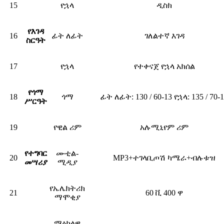
15
የኋላ
ዲስክ
የእገዳ
16
ፊት ለፊት
ገለልተኛ እገዳ
ስርዓት
17
የኋላ
የተቀናጀ የኋላ አክሰል
የጎማ
18
ጎማ
ፊት ለፊት: 130 / 60-13 የኋላ: 135 / 70-
ሥርዓት
19
የዊል ሪም
አሉሚኒየም ሪም
የተግባር
ሙቲል-
20
MP3+ተገላቢጦሽ ካሜራ+ብሉቱዝ
መሣሪያ
ሚዲያ
የኤሌክትሪክ
21
60 ቪ 400 ዋ
ማሞቂያ
ማዕከላዊ