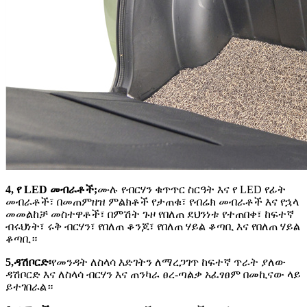
4, የ LED መብራቶች;
ሙሉ የብርሃን ቁጥጥር ስርዓት እና የ LED የፊት
መብራቶች፣ በመጠምዘዝ ምልክቶች የታጠቁ፣ የብሬክ መብራቶች እና የኋላ
መመልከቻ መስተዋቶች፣ በምሽት ጉዞ የበለጠ ደህንነቱ የተጠበቀ፣ ከፍተኛ
ብሩህነት፣ ሩቅ ብርሃን፣ የበለጠ ቆንጆ፣ የበለጠ ሃይል ቆጣቢ እና የበለጠ ሃይል
ቆጣቢ።
5
,
ዳሽቦርድ፡
የመንዳት ለስላሳ እድገትን ለማረጋገጥ ከፍተኛ ጥራት ያለው
ዳሽቦርድ እና ለስላሳ ብርሃን እና ጠንካራ ፀረ-ጣልቃ አፈፃፀም በመኪናው ላይ
ይተገበራል።