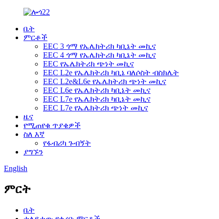
ቤት
ምርቶች
EEC 3 ጎማ የኤሌክትሪክ ካቢኔት መኪና
EEC 4 ጎማ የኤሌክትሪክ ካቢኔት መኪና
EEC የኤሌክትሪክ ጭነት መኪና
EEC L2e የኤሌክትሪክ ካቢኔ ባለሶስት ብስክሌት
EEC L2e&L6e የኤሌክትሪክ ጭነት መኪና
EEC L6e የኤሌክትሪክ ካቢኔት መኪና
EEC L7e የኤሌክትሪክ ካቢኔት መኪና
EEC L7e የኤሌክትሪክ ጭነት መኪና
ዜና
የሚጠየቁ ጥያቄዎች
ስለ እኛ
የፋብሪካ ጉብኝት
ያግኙን
English
ምርት
ቤት
ተለይተው የቀረቡ ምርቶች